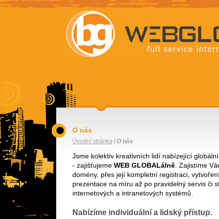
Webglobal
komplexní služby v oblasti internetu
internetové prezentace, redakční syst
webhosting
O nás
Úvodní stránka
/ O nás
Jsme kolektiv kreativních lidí nabízející globál
- zajišťujeme
WEB GLOBALálně
. Zajistíme V
domény, přes její kompletní registraci, vytvořen
prezentace na míru až po pravidelný servis či st
internetových a intranetových systémů.
Nabízíme individuální a lidský přístup.